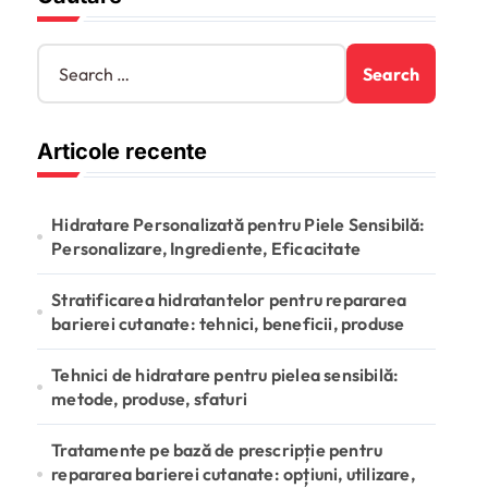
S
e
a
r
Articole recente
c
h
f
o
Hidratare Personalizată pentru Piele Sensibilă:
r
Personalizare, Ingrediente, Eficacitate
:
Stratificarea hidratantelor pentru repararea
barierei cutanate: tehnici, beneficii, produse
Tehnici de hidratare pentru pielea sensibilă:
metode, produse, sfaturi
Tratamente pe bază de prescripție pentru
repararea barierei cutanate: opțiuni, utilizare,