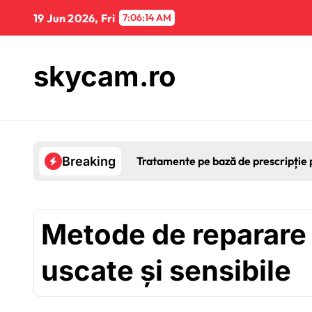
Skip
19 Jun 2026, Fri
7:06:15 AM
to
content
skycam.ro
Tratamente pe bază de prescripție pe
Breaking
Metode de reparare p
uscate și sensibile