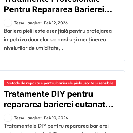
Pentru Repararea Barierei
Cutanate: Facialuri,
Tessa Langley
Feb 12, 2026
Terapies, Beneficii
Bariera pielii este esențială pentru protejarea
împotriva daunelor de mediu și menținerea
nivelurilor de umiditate,...
Metode de reparare pentru barierele pielii uscate și sensibile
Tratamente DIY pentru
repararea barierei cutanate:
Rețete, Eficacitate,
Tessa Langley
Feb 10, 2026
Siguranță
Tratamentele DIY pentru repararea barierei