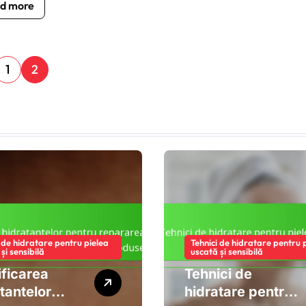
d more
1
2
i de hidratare pentru pielea
Tehnici de hidratare pentru 
și sensibilă
uscată și sensibilă
ificarea
Tehnici de
tantelor
hidratare pentru