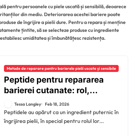
lă pentru persoanele cu piele uscată și sensibilă, deoarece
iritanților din mediu. Deteriorarea acestei bariere poate
produse de îngrijire a pielii dure. Pentru a repara și menține
tratamente țintite, să se selecteze produse cu ingrediente
 restabilesc umiditatea și îmbunătățesc rezistența.
Metode de reparare pentru barierele pielii uscate și sensibile
Peptide pentru repararea
barierei cutanate: rol,
eficiență, produse
Tessa Langley
Feb 18, 2026
Peptidele au apărut ca un ingredient puternic în
îngrijirea pielii, în special pentru rolul lor...