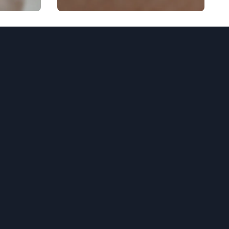
prescripție pentru
repararea barierei
cutanate: opțiuni,
utilizare, rezultate