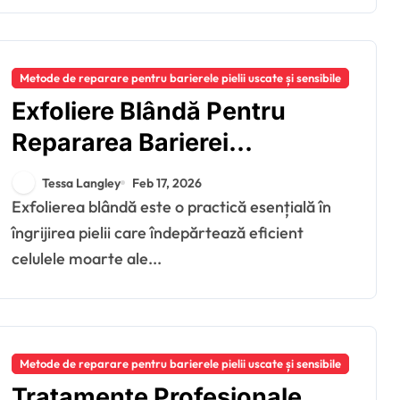
Metode de reparare pentru barierele pielii uscate și sensibile
Exfoliere Blândă Pentru
Repararea Barierei
Cutanate: Metode,
Tessa Langley
Feb 17, 2026
Frecvență, Produse
Exfolierea blândă este o practică esențială în
îngrijirea pielii care îndepărtează eficient
celulele moarte ale...
Metode de reparare pentru barierele pielii uscate și sensibile
Tratamente Profesionale