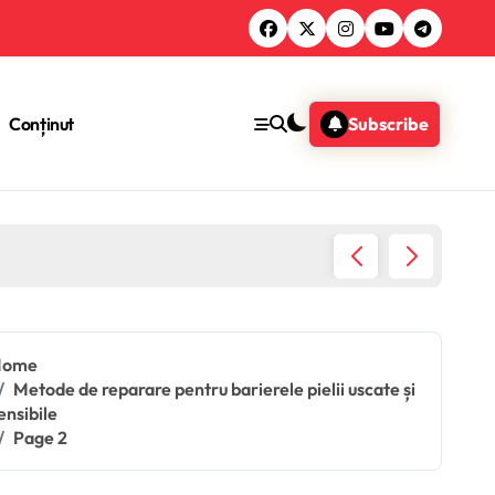
Conținut
Subscribe
Uleiuri
Home
Metode de reparare pentru barierele pielii uscate și
ensibile
Page 2