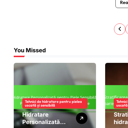
Rea
P
o
You Missed
s
t
s
p
a
Tehnici de hidratare pentru pielea
Tehnic
uscată și sensibilă
uscată 
g
Hidratare
Strat
i
Personalizată
hidra