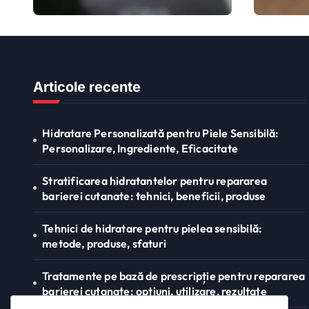
pentru Piele
pent
n
Sensibilă:
barie
a
Personalizare,
tehni
Ingrediente,
prod
t
Eficacitate
Articole recente
i
o
Hidratare Personalizată pentru Piele Sensibilă:
Personalizare, Ingrediente, Eficacitate
n
Stratificarea hidratantelor pentru repararea
barierei cutanate: tehnici, beneficii, produse
Tehnici de hidratare pentru pielea sensibilă:
metode, produse, sfaturi
Tratamente pe bază de prescripție pentru repararea
barierei cutanate: opțiuni, utilizare, rezultate