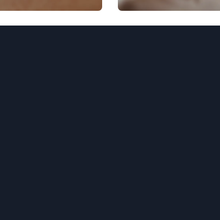
ru repararea
pielea sensibilă:
rei cutanate:
metode, produse,
ci, beneficii,
sfaturi
use