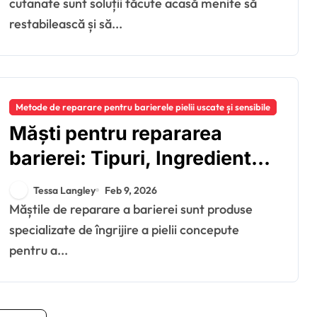
cutanate sunt soluții făcute acasă menite să
restabilească și să...
Metode de reparare pentru barierele pielii uscate și sensibile
Măști pentru repararea
barierei: Tipuri, Ingrediente,
Aplicare
Tessa Langley
Feb 9, 2026
Măștile de reparare a barierei sunt produse
specializate de îngrijire a pielii concepute
pentru a...